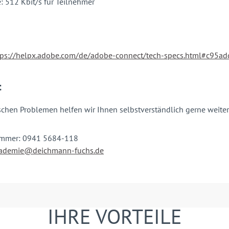
: 512 Kbit/s für Teilnehmer
tps://helpx.adobe.com/de/adobe-connect/tech-specs.html#c95add
t
schen Problemen helfen wir Ihnen selbstverständlich gerne weiter
ummer: 0941 5684-118
ademie@deichmann-fuchs.de
IHRE VORTEILE