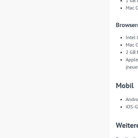
1 GB 
Mac O
Browserc
Intel 
Mac O
2 GB 
Apple
(neue
Mobil
Andro
iOS-G
Weiter