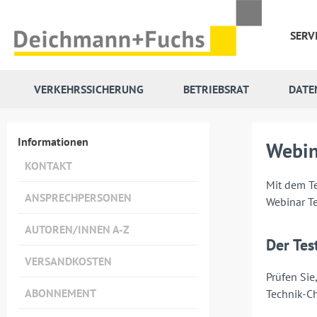
 Hauptinhalt springen
Zur Suche springen
Zur Hauptnavigation springen
SERV
VERKEHRSSICHERUNG
BETRIEBSRAT
DATE
Informationen
Webin
KONTAKT
Mit dem Te
ANSPRECHPERSONEN
Webinar T
AUTOREN/INNEN A-Z
Der Te
VERSANDKOSTEN
Prüfen Sie
ABONNEMENT
Technik-C