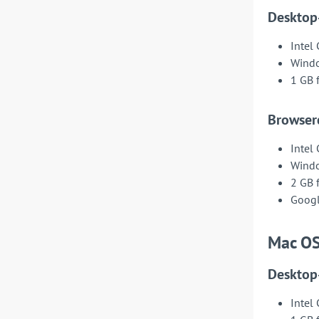
Deskto
Intel 
Wind
1 GB 
Browserc
Intel 
Wind
2 GB 
Googl
Mac O
Deskto
Intel 