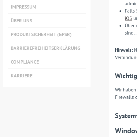
admin
IMPRESSUM
Falls
iOS
u
ÜBER UNS
Über
sind. .
PRODUKTSICHERHEIT (GPSR)
BARRIEREFREIHEITSERKLÄRUNG
Hinweis:
N
Verbindun
COMPLIANCE
Wichtig
KARRIERE
Wir haben 
Firewalls 
System
Windo