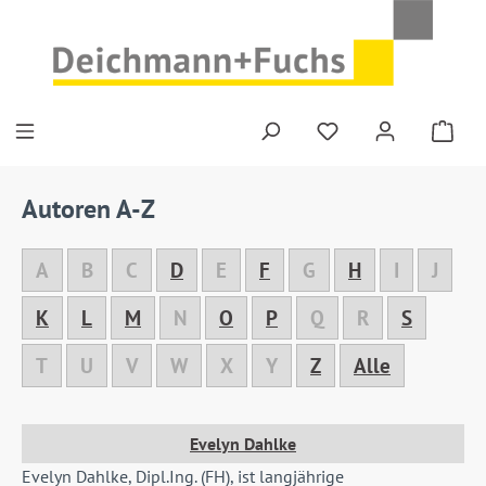
Zum Hauptinhalt springen
Du hast 0 Produkte
Autoren A-Z
A
B
C
D
E
F
G
H
I
J
K
L
M
N
O
P
Q
R
S
T
U
V
W
X
Y
Z
Alle
Evelyn Dahlke
Evelyn Dahlke, Dipl.Ing. (FH), ist langjährige