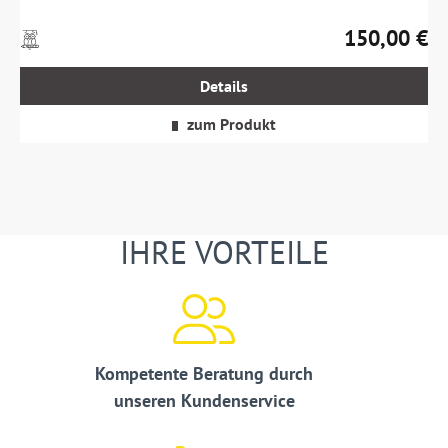
150,00 €
Preise
Regulärer Prei
inkl.
MwSt.
Details
zzgl.
Versandkosten
zum Produkt
IHRE VORTEILE
Kompetente Beratung durch
unseren Kundenservice