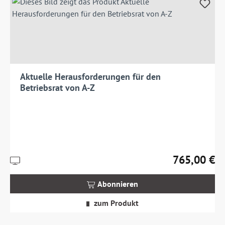
Aktuelle Herausforderungen für den
Betriebsrat von A-Z
765,00 €
Preise
Regulärer Prei
inkl.
MwSt.
Abonnieren
zzgl.
Versandkosten
zum Produkt