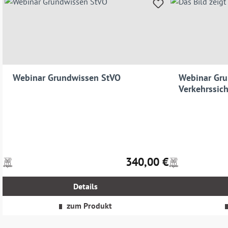
Webinar Grundwissen StVO
Webinar Gr
Verkehrssich
Straßenbau 
340,00 €
Preise
Preise
Regulärer Preis:
inkl.
inkl.
MwSt.
MwSt.
Details
zzgl.
zzgl.
Versandkosten
Versandkosten
zum Produkt