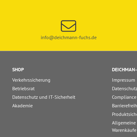
info@deichmann-fuchs.de
SHOP
DEICHMAN-
Verkehrssicherung
Impressum
Betriebsrat
Datenschut
Datenschutz und IT-Sicherheit
Compliance
Akademie
Barrierefrei
Produktsich
Allgemeine
Warenkäufe