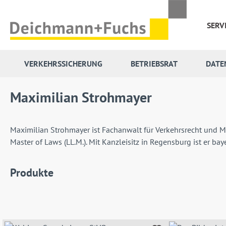
 Hauptinhalt springen
Zur Suche springen
Zur Hauptnavigation springen
SERV
VERKEHRSSICHERUNG
BETRIEBSRAT
DATE
Maximilian Strohmayer
Maximilian Strohmayer ist Fachanwalt für Verkehrsrecht und Mit
Master of Laws (LL.M.). Mit Kanzleisitz in Regensburg ist er ba
Produkte