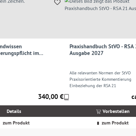
undwissen
Praxishandbuch StVO - RSA
erungspflicht im
Ausgabe 2027
und -verkehr
Alle relevanten Normen der StVO
Praxisorientierte Kommentierung
Einbeziehung der RSA 21
340,00 €
c
Preise
Regulärer Preis:
Re
inkl.
MwSt.
Details
Vorbestellen
zzgl.
Versandkosten
zum Produkt
zum Produkt