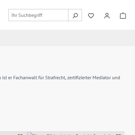
Du hast 0 Produkte
t er Fachanwalt für Strafrecht, zertifizierter Mediator und