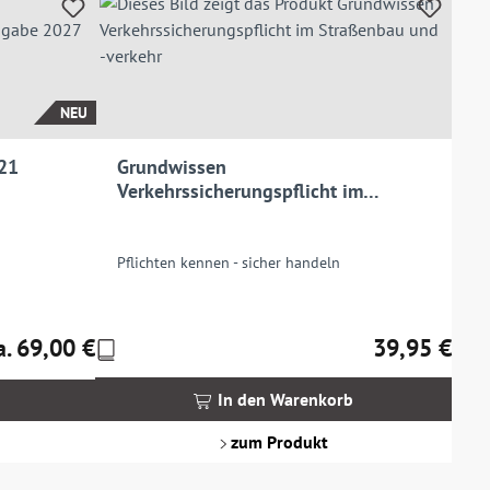
NEU
 21
Grundwissen
Verkehrssicherungspflicht im
Straßenbau und -verkehr
Pflichten kennen - sicher handeln
a. 69,00 €
39,95 €
Preise
gulärer Preis:
Regulärer Prei
inkl.
MwSt.
In den Warenkorb
zzgl.
Versandkosten
zum Produkt