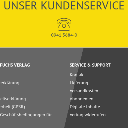
UNSER KUNDENSERVICE
0941 5684-0
FUCHS VERLAG
SERVICE & SUPPORT
Kontakt
zerklärung
Lieferung
Versandkosten
heitserklärung
Abonnement
erheit (GPSR)
Digitale Inhalte
 Geschäftsbedingungen für
Vertrag widerrufen