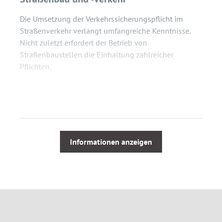
Die Umsetzung der Verkehrssicherungspflicht im
Straßenverkehr verlangt umfangreiche Kenntnisse.
Nicht zuletzt erfordert der Betrieb von
Straßenbaustellen die Einhaltung zahlreicher
Pflichten.
Das Fachbuch
Grundwissen Verkehrssicherungspflicht
im Straßenbau und -verkehr
ist gleichermaßen
Einführung, Nachschlagewerk und
Entscheidungssammlung. Damit haben Sie alle
Informationen zur Verkehrssicherungspflicht schnell
Informationen anzeigen
zur Hand.
Aus dem Inhalt
Ausführliche Erklärungen zum Begriff der
Verkehrssicherungsplicht mit Schaubildern.