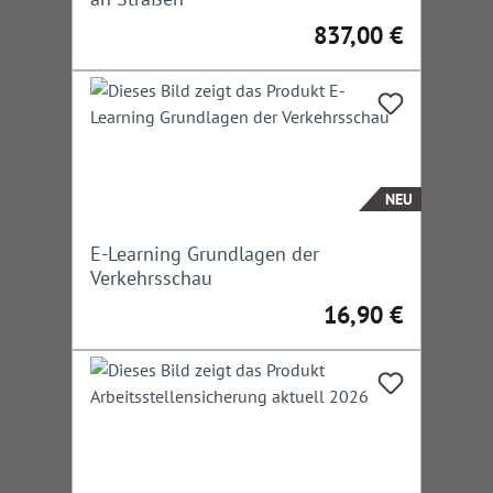
837,00 €
Regulärer Preis:
NEU
E-Learning Grundlagen der
Verkehrsschau
16,90 €
Regulärer Preis: