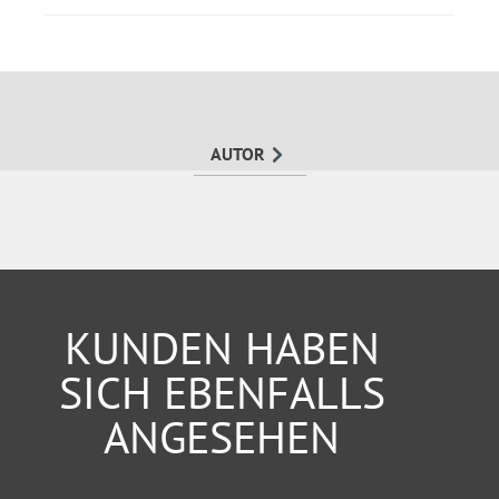
Anschauungsmaterial und Musterbeispiele aus
der Praxis (zu den RSA 21 und zur
Baustellenverordnung)
Richtlinien für Umleitungsbeschilderung – RUB
21
ASR A5.2
AUTOR
RWBA 2023
KUNDEN HABEN
SICH EBENFALLS
ANGESEHEN