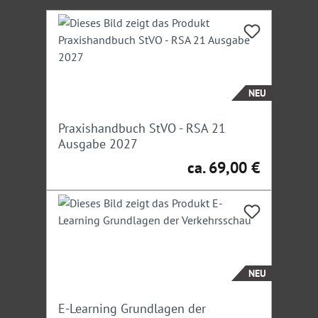
Produktgalerie überspringen
NEU
Praxishandbuch StVO - RSA 21
Ausgabe 2027
ca. 69,00 €
Regulärer Preis:
NEU
E-Learning Grundlagen der