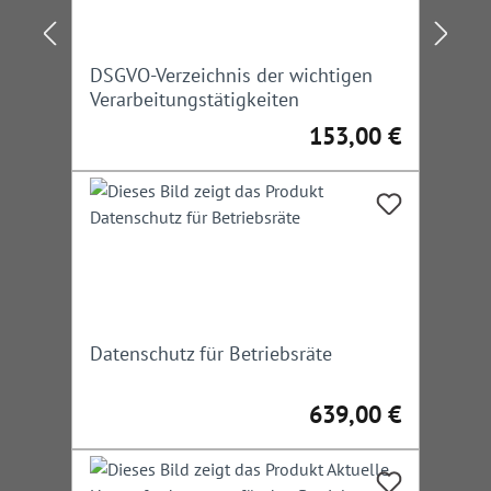
längerer und kürzerer Dauer
Hervorragende Eignung bei großräumigen
Absperrungen/Umleitungen
DSGVO-Verzeichnis der wichtigen
Verarbeitungstätigkeiten
153,00 €
Regulärer Preis:
Datenschutz für Betriebsräte
639,00 €
Regulärer Preis: