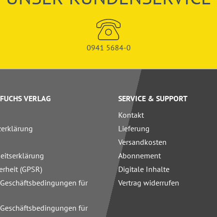
0941 5684-0
FUCHS VERLAG
SERVICE & SUPPORT
Kontakt
zerklärung
Lieferung
Versandkosten
heitserklärung
Abonnement
erheit (GPSR)
Digitale Inhalte
 Geschäftsbedingungen für
Vertrag widerrufen
 Geschäftsbedingungen für