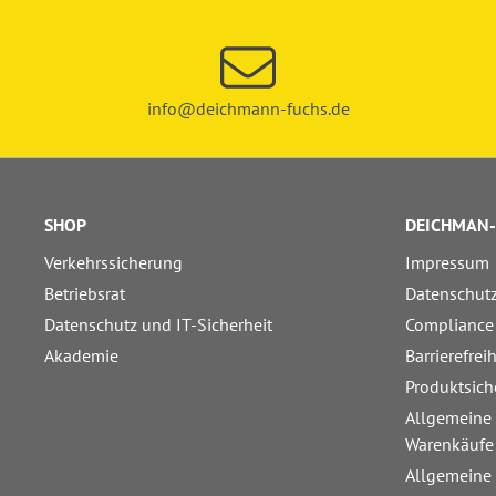
info@deichmann-fuchs.de
SHOP
DEICHMAN-
Verkehrssicherung
Impressum
Betriebsrat
Datenschut
Datenschutz und IT-Sicherheit
Compliance
Akademie
Barrierefrei
Produktsich
Allgemeine
Warenkäufe
Allgemeine