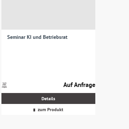
Seminar KI und Betriebsrat
Auf Anfrage
Preise
Regulärer Preis:
inkl.
MwSt.
Details
zzgl.
Versandkosten
zum Produkt