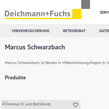
 Hauptinhalt springen
Zur Suche springen
Zur Hauptnavigation springen
SERV
VERKEHRSSICHERUNG
BETRIEBSRAT
DATE
Marcus Schwarzbach
Marcus Schwarzbach ist Berater in Mitbestimmungsfragen. Er ist
Produkte