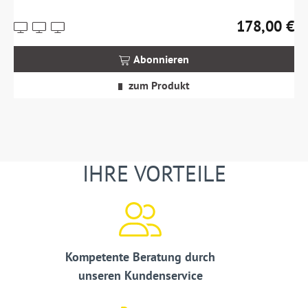
178,00 €
Preise
Regulärer Prei
inkl.
MwSt.
Abonnieren
zzgl.
Versandkosten
zum Produkt
IHRE VORTEILE
Kompetente Beratung durch
unseren Kundenservice