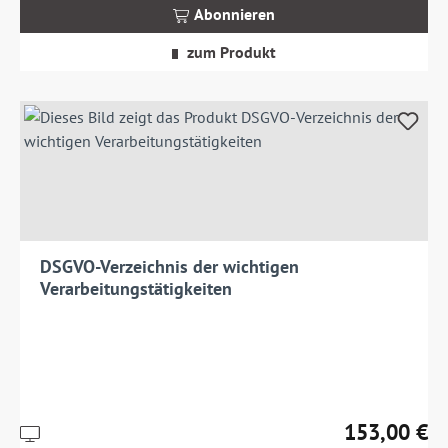
MwSt.
Abonnieren
zzgl.
Versandkosten
zum Produkt
DSGVO-Verzeichnis der wichtigen
Verarbeitungstätigkeiten
153,00 €
Preise
Regulärer Prei