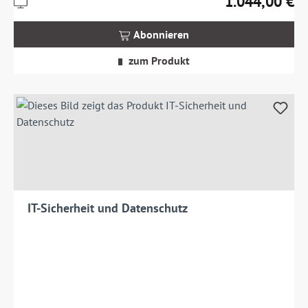
1.044,00 €
Regulärer Preis:
inkl.
MwSt.
Abonnieren
zzgl.
Versandkosten
zum Produkt
IT-Sicherheit und Datenschutz