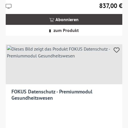
837,00 €
Preise
Regulärer Pre
inkl.
MwSt.
Abonnieren
zzgl.
Versandkosten
zum Produkt
FOKUS Datenschutz - Premiummodul
Gesundheitswesen