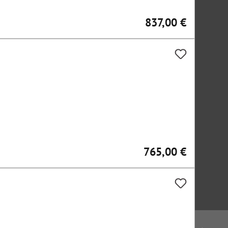
837,00 €
Regulärer Preis:
765,00 €
Regulärer Preis: