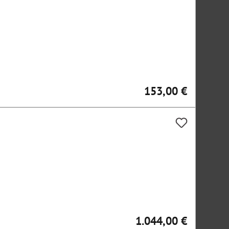
153,00 €
Regulärer Preis:
1.044,00 €
Regulärer Preis: