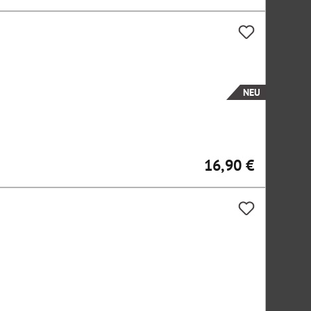
NEU
16,90 €
Regulärer Preis: