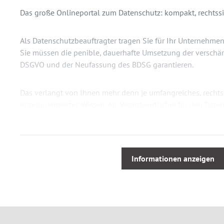
Das große Onlineportal zum Datenschutz: kompakt, rechtssic
Als Datenschutzbeauftragter tragen Sie für Ihr Unternehme
Sie müssen die penible, dauerhafte Umsetzung der verschä
DSGVO und der Neufassung des BDSG garantieren.
Das verlangt von Ihnen mehr denn je umfangreiches, rechts
praxisorientiertes Wissen. Als Verantwortlicher für den Daten
Ihr Unternehmen, Ihre Behörde oder Einrichtung und Ihre K
datenschutzrechtliche Dickicht führen muss.
Das neue Fachportal
FOKUS Datenschutz
unterstützt Sie da
Informationen anzeigen
in vielen unterschiedlichen Quellen finden Sie in einem ein
relevanten Informationen zur aktuellen Gesetzgebung: auf
rechtssicher. Alles ist praxisgerecht für die tägliche Anwendu
anschauliche Arbeitshilfen wie Checklisten, Schulungsunte
erleichtern Ihnen Ihre Arbeit. Schnell und einfach recherch