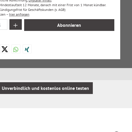
hrliche Abrechnung,
Digitaler Inhalt
 Mindestlaufzeit 12 Monate, danach mit einer Frist von 1 Monat kündbar.
ndigungsfrist für Geschäftskunden (s. AGB)
nzen –
hier anfragen
 Anzahl: Gib den gewünschten Wert ein oder
Abonnieren
Unverbindlich und kostenlos online testen