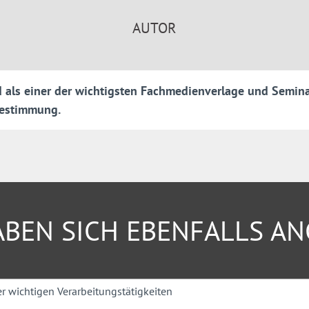
AUTOR
ischen zwei Modulen wählen:
d als einer der wichtigsten Fachmedienverlage und Seminar
bestimmung.
tenschutzes ab: Von Gesetzen
rischen Maßnahmen bis zu
liche Arbeit.
illierte Vertiefung in
BEN SICH EBENFALLS A