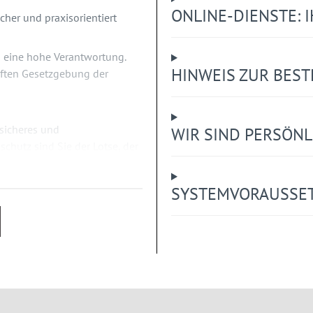
ONLINE-DIENSTE: I
her und praxisorientiert
n eine hohe Verantwortung.
HINWEIS ZUR BES
rften Gesetzgebung der
sicheres und
WIR SIND PERSÖNLI
schutz sind Sie der Lotse, der
ollegen durch das
SYSTEMVORAUSSE
bei: Ohne zeitraubende Suche
zigen Onlineportal alle
 den Punkt gebracht und
ng aufbereitet. Viele
rlagen oder Mustervorlagen
ieren Sie Ihre Themen und