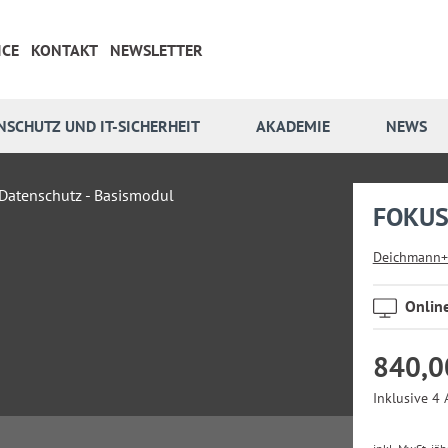
ICE
KONTAKT
NEWSLETTER
NSCHUTZ UND IT-SICHERHEIT
AKADEMIE
NEWS
FOKUS 
Deichmann+
Onlin
840,0
Inklusive 4 