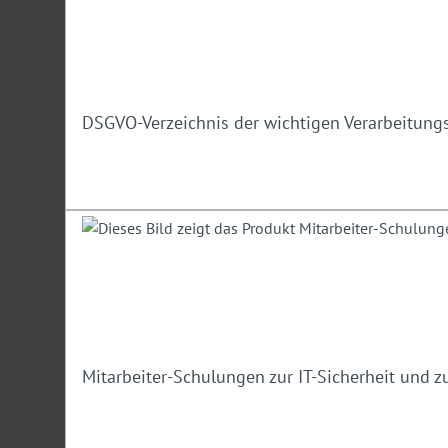
Einen ersten Eindruck erhalten Sie unter
www.fokus-datens
Kostenlos testen
DSGVO-Verzeichnis der wichtigen Verarbeitungs
Unverbindlich testen:
Hier
geht es zum 24-Stunden-Test
Mitarbeiter-Schulungen zur IT-Sicherheit und 