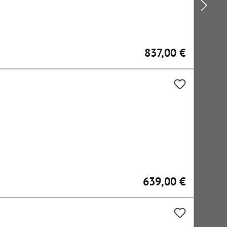
837,00 €
Regulärer Preis:
639,00 €
Regulärer Preis: