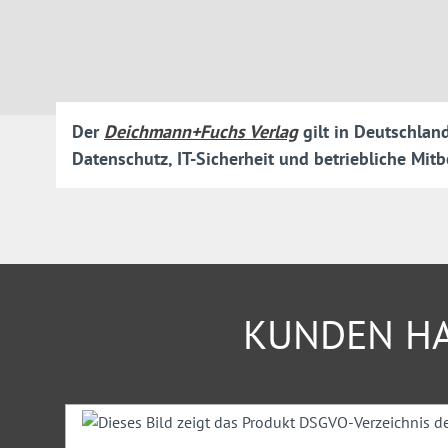
finden die Lösungen für Ihre Probleme.
Sie haben die Wahl
Beim neuen Fachportal FOKUS Datenschutz können Sie zw
Der
Deichmann+Fuchs Verlag
gilt in Deutschlan
Datenschutz, IT-Sicherheit und betriebliche Mit
Das
Basismodul
deckt einen breiten Themenbereich des Da
zur relevanten Rechtsprechung, von technisch-organisato
Checklisten und Mustervorlagen finden Sie alles für Ihre täg
Ergänzend dazu buchbar sind
Premiummodule
für eine deta
einzelnen Themenfeldern:
KUNDEN HA
Mitarbeiter-Schulungen zum Datenschutz
Datenschutz im Gesundheitswesen
Produktgalerie überspringen
Jetzt reinklicken