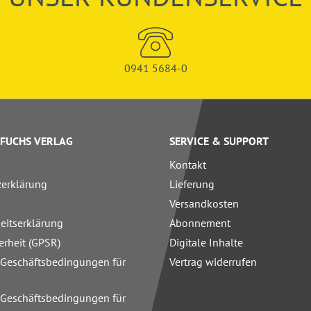
0941 5684-0
FUCHS VERLAG
SERVICE & SUPPORT
Kontakt
zerklärung
Lieferung
Versandkosten
heitserklärung
Abonnement
erheit (GPSR)
Digitale Inhalte
 Geschäftsbedingungen für
Vertrag widerrufen
 Geschäftsbedingungen für