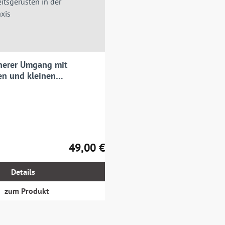
herer Umgang mit
ten und kleinen
ten in der betrieblichen
49,00 €
Regulärer Preis:
Details
zum Produkt