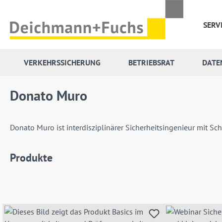
 Hauptinhalt springen
Zur Suche springen
Zur Hauptnavigation springen
SERV
VERKEHRSSICHERUNG
BETRIEBSRAT
DATE
Donato Muro
Donato Muro ist interdisziplinärer Sicherheitsingenieur mit 
Produkte