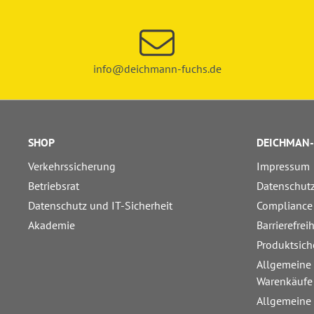
info@deichmann-fuchs.de
SHOP
DEICHMAN-
Verkehrssicherung
Impressum
Betriebsrat
Datenschut
Datenschutz und IT-Sicherheit
Compliance
Akademie
Barrierefrei
Produktsich
Allgemeine
Warenkäufe
Allgemeine