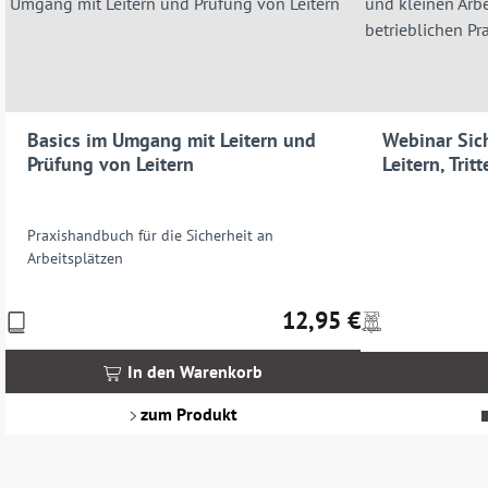
Basics im Umgang mit Leitern und
Webinar Sic
Prüfung von Leitern
Leitern, Trit
Arbeitsgerüs
Praxis
Praxishandbuch für die Sicherheit an
Arbeitsplätzen
12,95 €
Preise
Preise
Regulärer Preis:
inkl.
inkl.
MwSt.
MwSt.
In den Warenkorb
zzgl.
zzgl.
Versandkosten
Versandkosten
zum Produkt