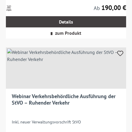
190,00 €
Preise
Regulärer Preis:
Ab
inkl.
MwSt.
Details
zzgl.
Versandkosten
zum Produkt
Webinar Verkehrsbehördliche Ausführung der
StVO – Ruhender Verkehr
Inkl. neuer Verwaltungsvorschrift StVO