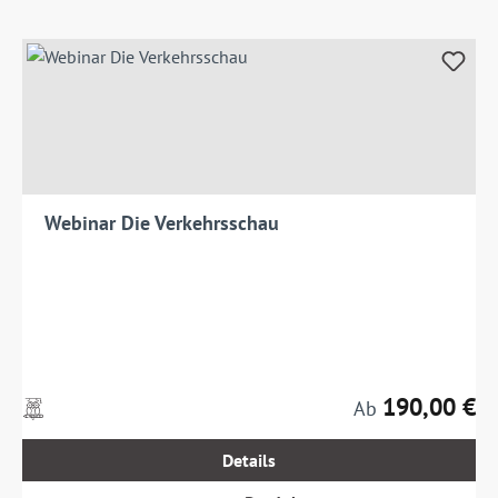
Webinar Die Verkehrsschau
190,00 €
Preise
Regulärer Preis:
Ab
inkl.
MwSt.
Details
zzgl.
Versandkosten