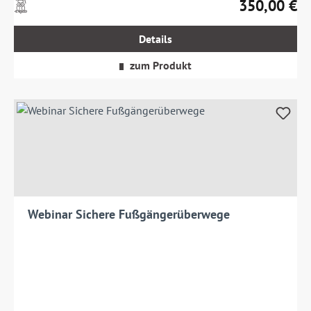
350,00 €
Preise
Regulärer Prei
inkl.
MwSt.
Details
zzgl.
Versandkosten
zum Produkt
Webinar Sichere Fußgängerüberwege