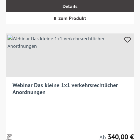
MwSt.
Details
zzgl.
Versandkosten
zum Produkt
Webinar Das kleine 1x1 verkehrsrechtlicher
Anordnungen
340,00 €
Preise
Regulärer Preis:
Ab