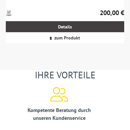
200,00 €
Preise
Regulärer Prei
inkl.
MwSt.
Details
zzgl.
Versandkosten
zum Produkt
IHRE VORTEILE
Kompetente Beratung durch
unseren Kundenservice