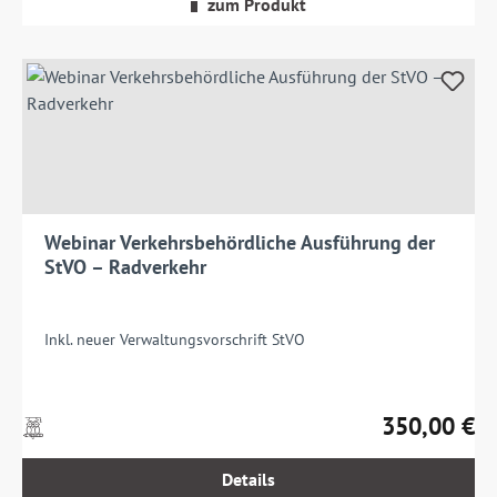
zum Produkt
Webinar Verkehrsbehördliche Ausführung der
StVO – Radverkehr
Inkl. neuer Verwaltungsvorschrift StVO
350,00 €
Preise
Regulärer Prei
inkl.
MwSt.
Details
zzgl.