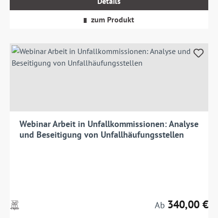
Details
zzgl.
Versandkosten
zum Produkt
Webinar Arbeit in Unfallkommissionen: Analyse
und Beseitigung von Unfallhäufungsstellen
340,00 €
Preise
Regulärer Preis:
Ab
inkl.