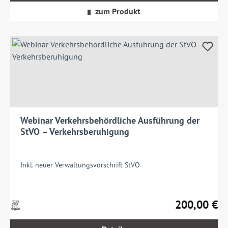
Versandkosten
zum Produkt
Webinar Verkehrsbehördliche Ausführung der
StVO – Verkehrsberuhigung
Inkl. neuer Verwaltungsvorschrift StVO
200,00 €
Preise
Regulärer Prei
inkl.
MwSt.