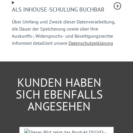
Anordnung der Maßnahmen, Nachbereitung und
Kontrolle der einzelnen Beschlüsse (Umsetzung)
ALS INHOUSE-SCHULUNG BUCHBAR
Über Umfang und Zweck dieser Datenverarbeitung,
Ihr Nutzen
die Dauer der Speicherung sowie über Ihre
Auskunfts-, Widerspruchs- und Beseitigungsrechte
Sie erhalten einen kompakten Überblick über die
informiert detailliert unsere
Datenschutzerklärung
Organisation und Durchführung einer
Verkehrsschau.
Sie bekommen praxisorientierte, kompetente
Hinweise für die richtige Durchführung einer
Verkehrsschau.
KUNDEN HABEN
Sie erlangen Kenntnisse aus einschlägiger
Rechtsprechung.
SICH EBENFALLS
ANGESEHEN
Teilnehmerkreis
Mitarbeiter von Straßenverkehrsbehörden,
Straßenbaubehörden, Planungs- und Ingenieurbüros,
Stadtverwaltung, Polizei
Produktgalerie überspringen