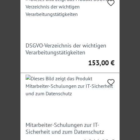
Hinweis:
Ein Teilnehmer darf nicht angemeldeten
Personen das Mitteilnehmen nicht ermöglichen.
Unser Experte
DSGVO-Verzeichnis der wichtigen
Joachim Zwirner
: Erster Polizeihauptkommissar a. D.,
Verarbeitungstätigkeiten
ehemaliger Leiter des Referats Verkehr beim
153,00 €
Regulärer Preis:
Polizeipräsidium Karlsruhe und Sachverständiger für
Arbeitsstellensicherung
Irrtümer/Änderungen vorbehalten
Mitarbeiter-Schulungen zur IT-
Sicherheit und zum Datenschutz