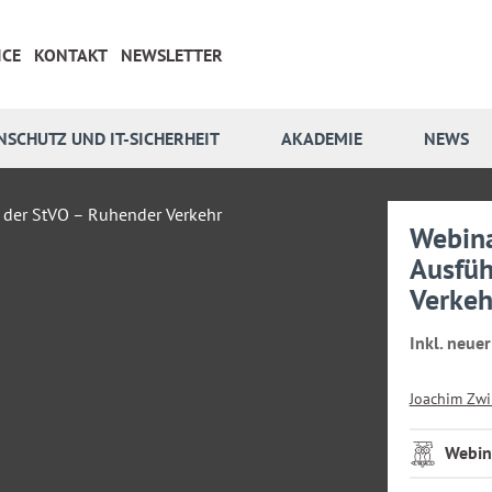
ICE
KONTAKT
NEWSLETTER
NSCHUTZ UND IT-SICHERHEIT
AKADEMIE
NEWS
Webina
Ausfüh
Verkeh
Inkl. neue
Joachim Zwi
Webin