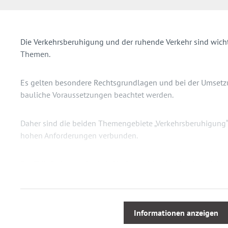
Die Verkehrsberuhigung und der ruhende Verkehr sind wicht
Themen.
Es gelten besondere Rechtsgrundlagen und bei der Umsetz
bauliche Voraussetzungen beachtet werden.
Daher sind die beiden Themengebiete „Verkehrsberuhigung“
hohen Anforderungen verbunden.
Der Teil „Ruhender Verkehr“ befasst sich mit allen Möglich
Beschilderung mit Park- und Haltverboten. Dazu zählen auc
Parkraumbewirtschaftungszonen, Haltverbotszonen, Bewoh
Carsharingstellplätze sowie die richtigen Kombinationen mi
Informationen anzeigen