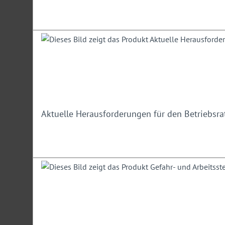
der StVO – Verkehrsberuhigung“
.
Teilnehmerkreis
Straßenverkehrsbehörden, Straßenbaubehörden, Planungs- 
Hinweis:
Ein Teilnehmer darf nicht angemeldeten Personen 
ermöglichen.
Aktuelle Herausforderungen für den Betriebsra
Unser Experte
Joachim Zwirner
: Erster Polizeihauptkommissar a. D., ehemal
Verkehr beim Polizeipräsidium Karlsruhe und Sachverständi
Arbeitsstellensicherung
Irrtümer/Änderungen vorbehalten