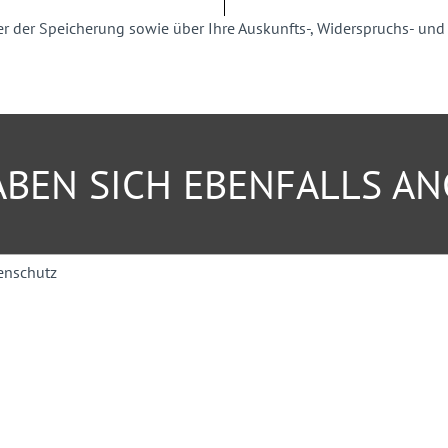
der Speicherung sowie über Ihre Auskunfts-, Widerspruchs- und Be
ve Carsharing)
BEN SICH EBENFALLS A
ten zur Regelung des
ür die richtige Beschilderung
ung.
kehrsbehördliche Ausführung