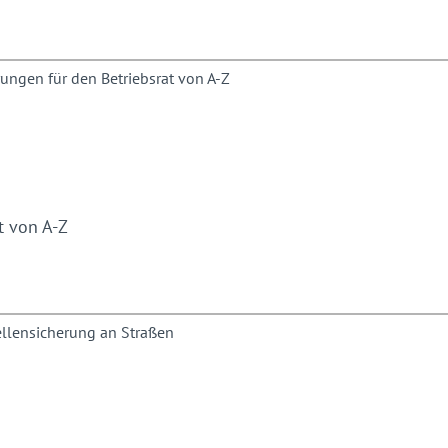
und Ingenieurbüros, Polizei
das Mitteilnehmen nicht
t von A-Z
iger Leiter des Referats
ger für