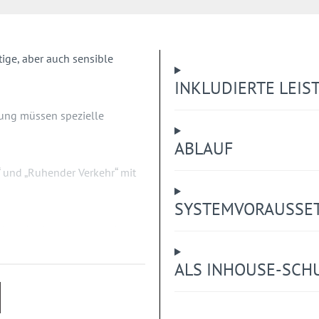
ige, aber auch sensible
INKLUDIERTE LEI
ung müssen spezielle
ABLAUF
 und „Ruhender Verkehr“ mit
SYSTEMVORAUSSE
keiten der Anordnung und
h
nerparken,
ALS INHOUSE-SCH
t Zusatzzeichen.