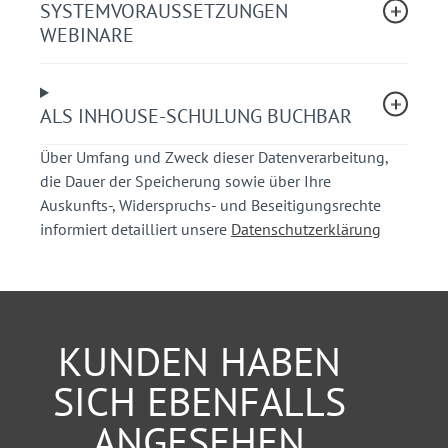
Ihr Nutzen
SYSTEMVORAUSSETZUNGEN
WEBINARE
Sie erwerben das notwendige Fachwissen und
gewinnen Klarheit über Zuständigkeiten bei
Absperrungen im Rahmen von Veranstaltungen.
ALS INHOUSE-SCHULUNG BUCHBAR
Sie erlangen die Qualifikation zur Ausführung
von Anordnungen im Zusammenhang mit
Über Umfang und Zweck dieser Datenverarbeitung,
Absperrungen.
die Dauer der Speicherung sowie über Ihre
Anschauliche Beispiele aus der Praxis vertiefen
Auskunfts-, Widerspruchs- und Beseitigungsrechte
Ihre Kenntnisse.
informiert detailliert unsere
Datenschutzerklärung
Sie können konkrete Fragen aus Ihrem
individuellen Arbeitsalltag stellen und diese
direkt mit dem erfahrenen Dozenten besprechen.
Teilnehmerkreis
KUNDEN HABEN
Verantwortliche für das Einrichten von Absperrungen
SICH EBENFALLS
bei Behörden, Vereinen, Kirchen und Feuerwehren
ANGESEHEN