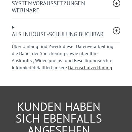
Ihr Nutzen
SYSTEMVORAUSSETZUNGEN
WEBINARE
Sie erwerben das notwendige Fachwissen und
gewinnen Klarheit über Zuständigkeiten bei
Absperrungen im Rahmen von Veranstaltungen.
ALS INHOUSE-SCHULUNG BUCHBAR
Sie erlangen die Qualifikation zur Ausführung
von Anordnungen im Zusammenhang mit
Über Umfang und Zweck dieser Datenverarbeitung,
Absperrungen.
die Dauer der Speicherung sowie über Ihre
Anschauliche Beispiele aus der Praxis vertiefen
Auskunfts-, Widerspruchs- und Beseitigungsrechte
Ihre Kenntnisse.
informiert detailliert unsere
Datenschutzerklärung
Sie können konkrete Fragen aus Ihrem
individuellen Arbeitsalltag stellen und diese
direkt mit dem erfahrenen Dozenten besprechen.
Teilnehmerkreis
KUNDEN HABEN
Verantwortliche für das Einrichten von Absperrungen
SICH EBENFALLS
bei Behörden, Vereinen, Kirchen und Feuerwehren
ANGESEHEN