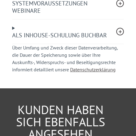
SYSTEMVORAUSSETZUNGEN
Sicherer Radverkehrsführung an Knotenpunkten
WEBINARE
und im Kreisverkehr
Maßnahmen gegen Abbiegeunfälle
Einschleusen des Radverkehrs auf die Fahrbahn
ALS INHOUSE-SCHULUNG BUCHBAR
Der neue Verkehrszeichenkatalog
Über Umfang und Zweck dieser Datenverarbeitung,
Ihr Nutzen
die Dauer der Speicherung sowie über Ihre
Auskunfts-, Widerspruchs- und Beseitigungsrechte
Sie erhalten einen kompakten, praxisbezogenen
informiert detailliert unsere
Datenschutzerklärung
Überblick zu den Voraussetzungen für die Anlage
und Beschilderung von Radverkehrswegen.
Sie lernen mit hohem praktischem Bezug die
entscheidenden Faktoren für die bestmögliche
Umsetzung kennen.
KUNDEN HABEN
Sie bekommen kompetente Hilfestellung bei der
rechtssicheren Umsetzung.
SICH EBENFALLS
ANGESEHEN
Übrigens:
Bei rechtzeitiger Anmeldung haben Sie die