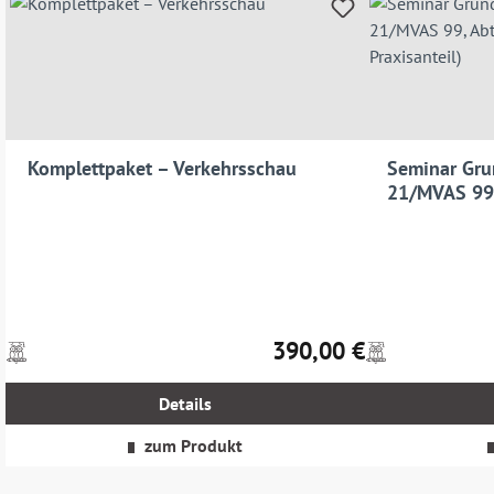
Komplettpaket – Verkehrsschau
Seminar Gru
21/MVAS 99,
(mit Praxisan
390,00 €
Preise
Preise
Regulärer Preis:
inkl.
inkl.
MwSt.
MwSt.
Details
zzgl.
zzgl.
Versandkosten
Versandkosten
zum Produkt