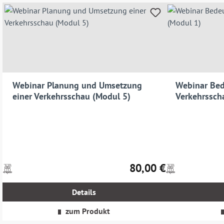
Webinar Planung und Umsetzung
Webinar Bed
einer Verkehrsschau (Modul 5)
Verkehrssch
80,00 €
Preise
Preise
Regulärer Preis:
inkl.
inkl.
MwSt.
MwSt.
Details
zzgl.
zzgl.
Versandkosten
Versandkosten
zum Produkt