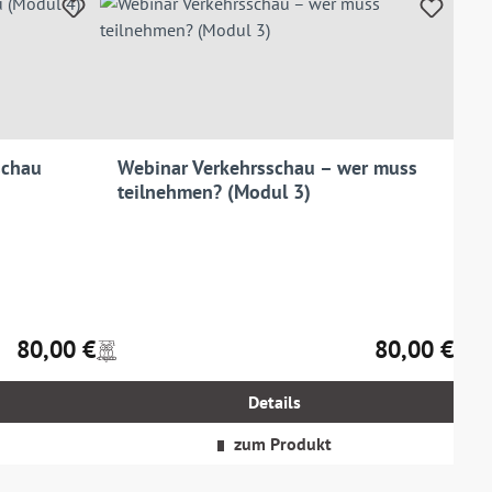
schau
Webinar Verkehrsschau – wer muss
teilnehmen? (Modul 3)
80,00 €
80,00 €
Preise
Regulärer Preis:
Regulärer Prei
inkl.
MwSt.
Details
zzgl.
Versandkosten
zum Produkt