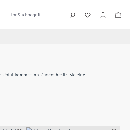
Du hast 0 Produkte
en Unfallkommission. Zudem besitzt sie eine