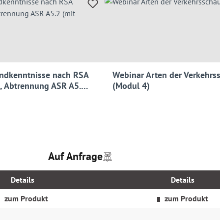
ndkenntnisse nach RSA
Webinar Arten der Verkehrs
 Abtrennung ASR A5.2
(Modul 4)
teil)
Auf Anfrage
Preise
Regulärer Preis:
inkl.
MwSt.
Details
Details
zzgl.
Versandkosten
zum Produkt
zum Produkt