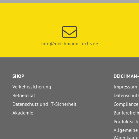
info@deichmann-fuchs.de
SHOP
DEICHMAN-
Verkehrssicherung
Impressum
Betriebsrat
Datenschut
Datenschutz und IT-Sicherheit
Compliance
Akademie
Barrierefrei
Produktsich
Allgemeine
Warenkäufe