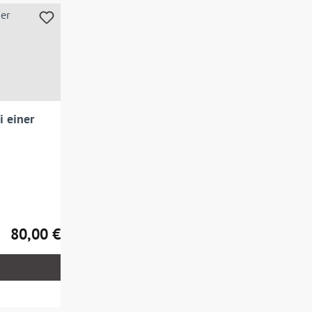
i einer
80,00 €
Regulärer Preis: