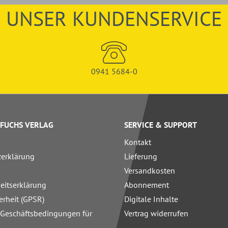
UNSER KUNDENSERVICE
0941 5684-0
FUCHS VERLAG
SERVICE & SUPPORT
Kontakt
zerklärung
Lieferung
Versandkosten
heitserklärung
Abonnement
erheit (GPSR)
Digitale Inhalte
 Geschäftsbedingungen für
Vertrag widerrufen