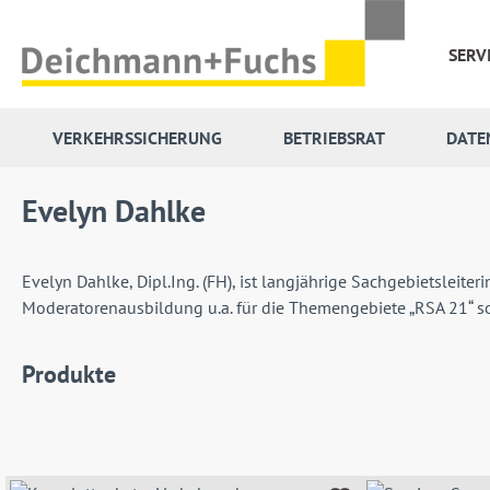
 Hauptinhalt springen
Zur Suche springen
Zur Hauptnavigation springen
SERV
VERKEHRSSICHERUNG
BETRIEBSRAT
DATE
Evelyn Dahlke
Evelyn Dahlke, Dipl.Ing. (FH), ist langjährige Sachgebietslei
Moderatorenausbildung u.a. für die Themengebiete „RSA 21“ so
Produkte