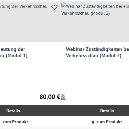
eutung der
Webinar Zuständigkeiten be
au (Modul 1)
Verkehrsschau (Modul 2)
80,00 €
Preise
Regulärer Preis:
inkl.
MwSt.
Details
Details
zzgl.
Versandkosten
zum Produkt
zum Produkt