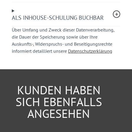
Empfehlungen für effiziente
Abstimmungsprozesse
ALS INHOUSE-SCHULUNG BUCHBAR
Ihr Nutzen
Über Umfang und Zweck dieser Datenverarbeitung,
die Dauer der Speicherung sowie über Ihre
Sie erfahren, wer zwingend an einer
Auskunfts-, Widerspruchs- und Beseitigungsrechte
Verkehrsschau teilnehmen muss.
informiert detailliert unsere
Datenschutzerklärung
Sie lernen, warum die interdisziplinäre
Zusammenarbeit aller Partner entscheidend ist.
Teilnehmerkreis
KUNDEN HABEN
Vertreter kommunaler Verwaltungen, Polizei,
Straßenmeistereien, Ingenieurbüros und
SICH EBENFALLS
Bauunternehmen
ANGESEHEN
Hinweis:
Ein Teilnehmer darf nicht angemeldeten
Personen das Mitteilnehmen nicht ermöglichen.