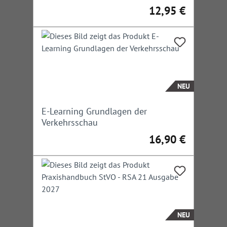
12,95 €
Regulärer Preis:
NEU
E-Learning Grundlagen der
Verkehrsschau
16,90 €
Regulärer Preis:
NEU