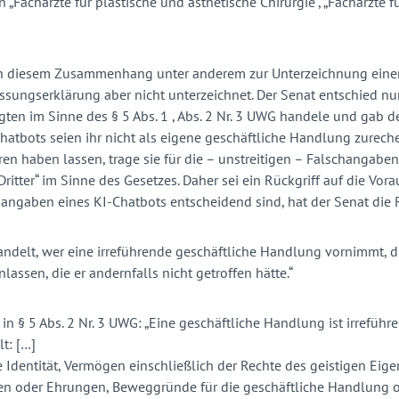
„Fachärzte für plastische und ästhetische Chirurgie“, „Fachärzte f
 in diesem Zusammenhang unter anderem zur Unterzeichnung einer
lassungserklärung aber nicht unterzeichnet. Der Senat entschied n
n im Sinne des § 5 Abs. 1 , Abs. 2 Nr. 3 UWG handele und gab de
tbots seien ihr nicht als eigene geschäftliche Handlung zurechenb
 haben lassen, trage sie für die – unstreitigen – Falschangaben be
ritter“ im Sinne des Gesetzes. Daher sei ein Rückgriff auf die Vor
hangaben eines KI-Chatbots entscheidend sind, hat der Senat die
handelt, wer eine irreführende geschäftliche Handlung vornimmt, d
assen, die er andernfalls nicht getroffen hätte.“
 in § 5 Abs. 2 Nr. 3 UWG: „Eine geschäftliche Handlung ist irrefü
t: […]
 Identität, Vermögen einschließlich der Rechte des geistigen Eig
 oder Ehrungen, Beweggründe für die geschäftliche Handlung oder