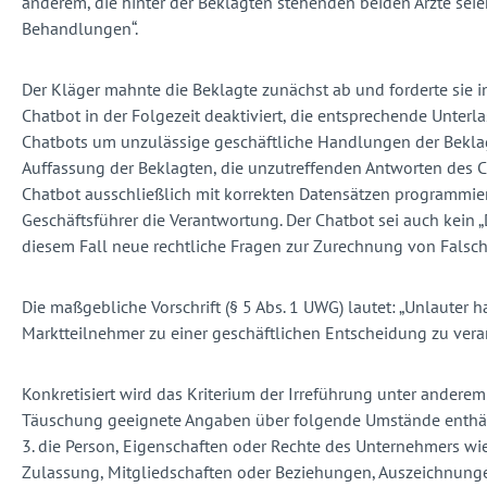
anderem, die hinter der Beklagten stehenden beiden Ärzte seien 
Behandlungen“.
Der Kläger mahnte die Beklagte zunächst ab und forderte sie
Chatbot in der Folgezeit deaktiviert, die entsprechende Unter
Chatbots um unzulässige geschäftliche Handlungen der Beklagte
Auffassung der Beklagten, die unzutreffenden Antworten des Cha
Chatbot ausschließlich mit korrekten Datensätzen programmieren
Geschäftsführer die Verantwortung. Der Chatbot sei auch kein „D
diesem Fall neue rechtliche Fragen zur Zurechnung von Falsc
Die maßgebliche Vorschrift (§ 5 Abs. 1 UWG) lautet: „Unlauter 
Marktteilnehmer zu einer geschäftlichen Entscheidung zu veranl
Konkretisiert wird das Kriterium der Irreführung unter anderem
Täuschung geeignete Angaben über folgende Umstände enthäl
3. die Person, Eigenschaften oder Rechte des Unternehmers wie
Zulassung, Mitgliedschaften oder Beziehungen, Auszeichnungen