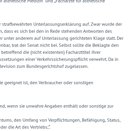
ür ästhetische Medizin“ und „Fachärzte für ästhetische
 strafbewährten Unterlassungserklärung auf. Zwar wurde der
un, dass es sich bei den in Rede stehenden Antworten des
r unter anderem auf Unterlassung gerichteten Klage statt. Der
ar, trat der Senat nicht bei. Selbst sollte die Beklagte den
treffend die (nicht existenten) Facharzttitel ihrer
aussetzungen einer Verkehrssicherungspflicht verwehrt. Da in
 Revision zum Bundesgerichtshof zugelassen.
ie geeignet ist, den Verbraucher oder sonstigen
hrend, wenn sie unwahre Angaben enthält oder sonstige zur
entums, den Umfang von Verpflichtungen, Befähigung, Status,
 die Art des Vertriebs;“.