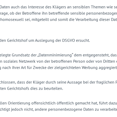
aten auch das Interesse des Klägers an sensiblen Themen wie sex
e Frage, ob der Betroffene ihn betreffende sensible personenbezoge
er homosexuell sei, mitgeteilt und somit die Verarbeitung diese
f den Gerichtshof um Auslegung der DSGVO ersucht.
tgelegte Grundsatz der „Datenminimierung“ dem entgegensteht, da
ein soziales Netzwerk von der betroffenen Person oder von Dritten
ach ihrer Art für Zwecke der zielgerichteten Werbung aggregiert,
chlossen, dass der Kläger durch seine Aussage bei der fraglichen 
ten Gerichtshofs dies zu beurteilen.
len Orientierung offensichtlich öffentlich gemacht hat, führt dazu
tigt jedoch nicht, andere personenbezogene Daten zu verarbeiten,