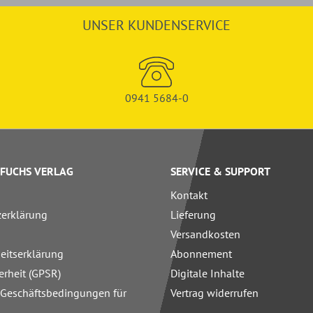
UNSER KUNDENSERVICE
0941 5684-0
FUCHS VERLAG
SERVICE & SUPPORT
Kontakt
zerklärung
Lieferung
Versandkosten
heitserklärung
Abonnement
erheit (GPSR)
Digitale Inhalte
 Geschäftsbedingungen für
Vertrag widerrufen