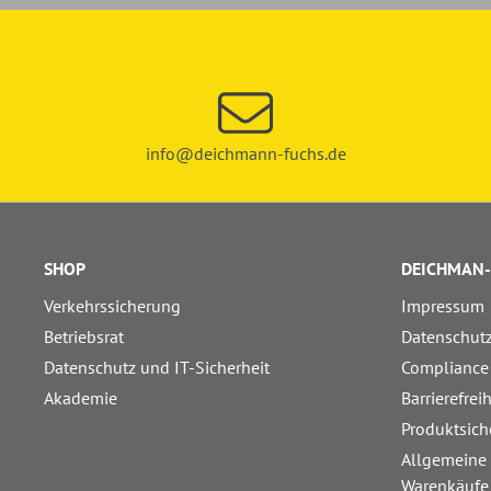
info@deichmann-fuchs.de
SHOP
DEICHMAN-
Verkehrssicherung
Impressum
Betriebsrat
Datenschut
Datenschutz und IT-Sicherheit
Compliance
Akademie
Barrierefrei
Produktsich
Allgemeine
Warenkäufe