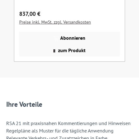
Regulärer Preis:
837,00 €
Preise inkl. MwSt. zzgl. Versandkosten
Abonnieren
zum Produkt
Ihre Vorteile
RSA 21 mit praxisnahen Kommentierungen und Hinweisen
Regelpläne als Muster für die tägliche Anwendung
Relevante Verkehrs- und Zusatzzeichen in Farbe