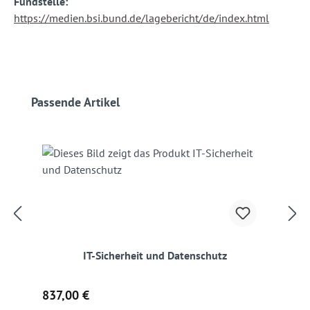
Fundstelle:
https://medien.bsi.bund.de/lagebericht/de/index.html
Produktgalerie überspringen
Passende Artikel
IT-Sicherheit und Datenschutz
Regulärer Preis:
837,00 €