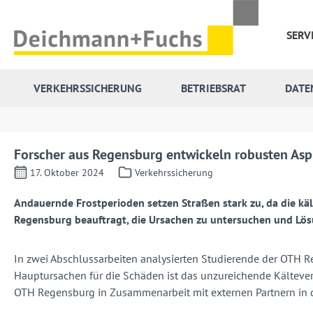
 Hauptinhalt springen
Zur Suche springen
Zur Hauptnavigation springen
SERV
VERKEHRSSICHERUNG
BETRIEBSRAT
DATE
Forscher aus Regensburg entwickeln robusten Asp
17. Oktober 2024
Verkehrssicherung
Andauernde Frostperioden setzen Straßen stark zu, da die kä
Regensburg beauftragt, die Ursachen zu untersuchen und Lös
In zwei Abschlussarbeiten analysierten Studierende der OTH
Hauptursachen für die Schäden ist das unzureichende Kältever
OTH Regensburg in Zusammenarbeit mit externen Partnern in de