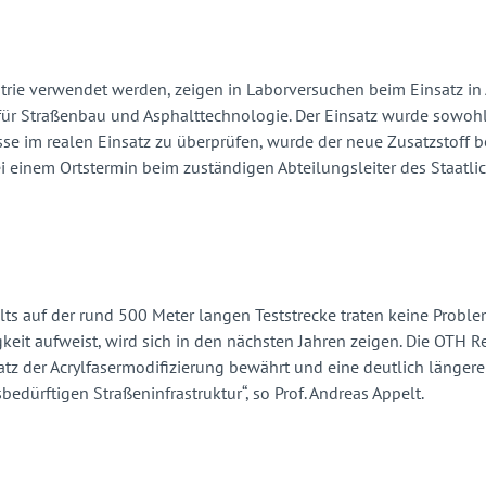
strie verwendet werden, zeigen in Laborversuchen beim Einsatz in
ors für Straßenbau und Asphalttechnologie. Der Einsatz wurde sowo
se im realen Einsatz zu überprüfen, wurde der neue Zusatzstoff b
i einem Ortstermin beim zuständigen Abteilungsleiter des Staatlic
s auf der rund 500 Meter langen Teststrecke traten keine Problem
gkeit aufweist, wird sich in den nächsten Jahren zeigen. Die OTH
tz der Acrylfasermodifizierung bewährt und eine deutlich längere
edürftigen Straßeninfrastruktur“, so Prof. Andreas Appelt.