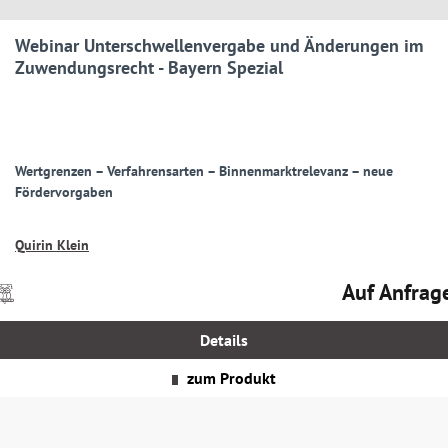
Webinar Unterschwellenvergabe und Änderungen im
Zuwendungsrecht - Bayern Spezial
Wertgrenzen – Verfahrensarten – Binnenmarktrelevanz – neue
Fördervorgaben
Quirin Klein
Auf Anfrag
Preise
Regulärer Prei
nkl.
MwSt.
Details
zgl.
Versandkosten
zum Produkt