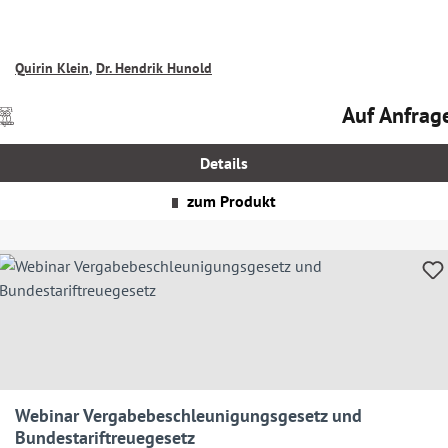
Quirin Klein
,
Dr. Hendrik Hunold
Auf Anfrag
Preise
Regulärer Prei
nkl.
MwSt.
Details
zgl.
Versandkosten
zum Produkt
Webinar Vergabebeschleunigungsgesetz und
Bundestariftreuegesetz