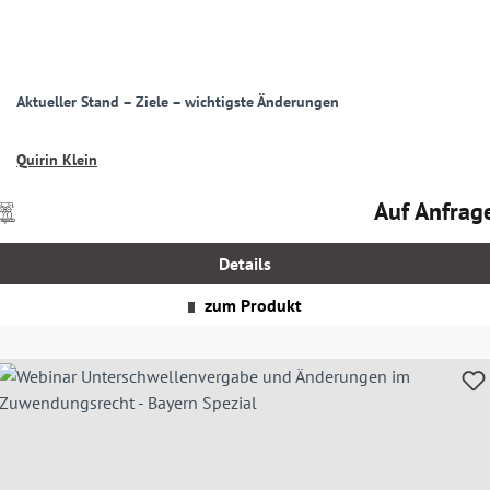
Aktueller Stand – Ziele – wichtigste Änderungen
Quirin Klein
Auf Anfrag
Preise
Regulärer Prei
nkl.
MwSt.
Details
zgl.
Versandkosten
zum Produkt