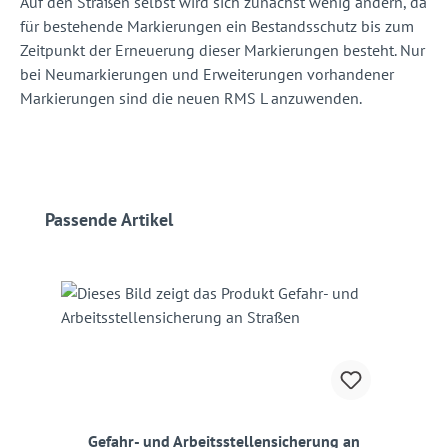
Auf den Straßen selbst wird sich zunächst wenig ändern, da
für bestehende Markierungen ein Bestandsschutz bis zum
Zeitpunkt der Erneuerung dieser Markierungen besteht. Nur
bei Neumarkierungen und Erweiterungen vorhandener
Markierungen sind die neuen RMS L anzuwenden.
Produktgalerie überspringen
Passende Artikel
Gefahr- und Arbeitsstellensicherung an