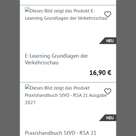
NEU
E-Learning Grundlagen der
Verkehrsschau
16,90 €
Regulärer Preis:
NEU
Praxishandbuch StVO - RSA 21