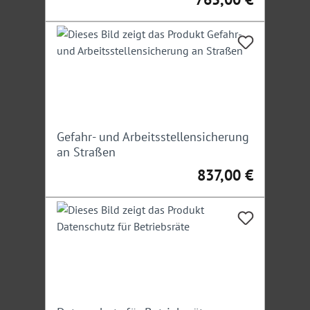
Hinweis:
Ein Teilnehmer darf nicht angemeldeten
Personen das Mitteilnehmen nicht ermöglichen.
Irrtümer/Änderungen vorbehalten
Gefahr- und Arbeitsstellensicherung
an Straßen
837,00 €
Regulärer Preis: