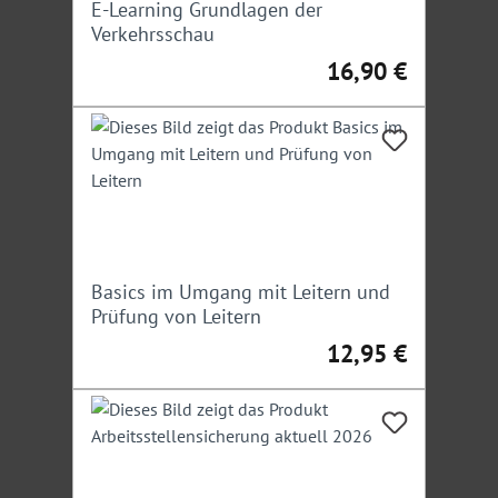
E-Learning Grundlagen der
Ladungssicherung, Schwertransporte und
Verkehrsschau
Baustellensicherung, Businesstrainer, Moderator und
16,90 €
Polizeihauptkommissar
Regulärer Preis:
Irrtümer/Änderungen vorbehalten
Basics im Umgang mit Leitern und
Prüfung von Leitern
12,95 €
Regulärer Preis: