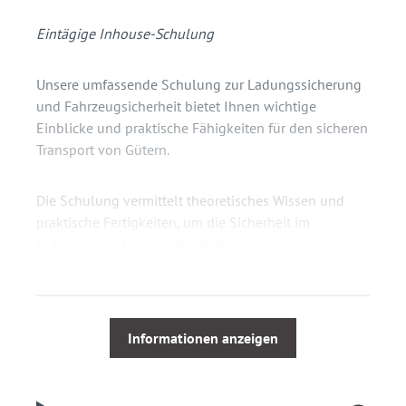
Eintägige Inhouse-Schulung
Unsere umfassende Schulung zur Ladungssicherung
und Fahrzeugsicherheit bietet Ihnen wichtige
Einblicke und praktische Fähigkeiten für den sicheren
Transport von Gütern.
Die Schulung vermittelt theoretisches Wissen und
praktische Fertigkeiten, um die Sicherheit im
Gütertransport zu gewährleisten.
Schulungsinhalt
Verantwortlichkeit des Verladers und
Informationen anzeigen
Unternehmers
Anforderungen und Ausstattungen der zu
beladenden Fahrzeuge