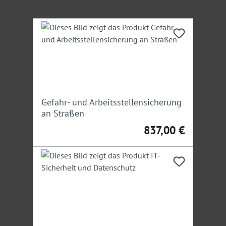
Kraftfahrer, Verlader, Fuhrparkverantwortliche und
Führungskräfte, die sich einen Überblick über die
Produktgalerie überspringen
Bestimmungen und Möglichkeiten zur
Ladungssicherung und die sich daraus ergebenden
Verpflichtungen verschaffen möchten.
Hinweis:
Ein Teilnehmer darf nicht angemeldeten
Personen das Mitteilnehmen nicht ermöglichen.
Gefahr- und Arbeitsstellensicherung
an Straßen
Unsere Experte
837,00 €
Regulärer Preis:
Diplom-Verwaltungswirt
Michael
Perbandt
: Zertifizierter Sachverständiger für
Ladungssicherung, Schwertransporte und
Baustellensicherung, Businesstrainer, Moderator und
Polizeihauptkommissar
Irrtümer/Änderungen vorbehalten