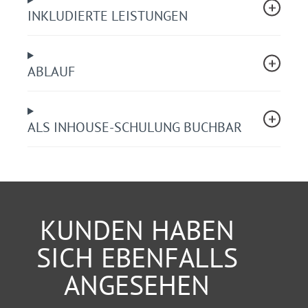
Ermittlung der erforderlichen Sicherungskräfte
INKLUDIERTE LEISTUNGEN
Richtige Lastverteilung, Vermeidung von
Überladungen
Dokumentation der durchgeführten
ABLAUF
Ladungssicherung
Praktische Übungen zur Beladung und
Ladungssicherung
Wissenstest
ALS INHOUSE-SCHULUNG BUCHBAR
Zusammenfassung und Ausblick.
Ihr Nutzen
Sie reduzieren Transportschäden an der Ladung
und den Fahrzeugen.
KUNDEN HABEN
Sie verhindern Unfälle und deren Folgekosten.
SICH EBENFALLS
Sie vermeiden Bußgelder und Regressansprüche.
ANGESEHEN
Teilnehmerkreis