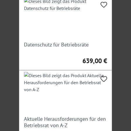
Hinweis:
Ein Teilnehmer darf nicht angemeldeten
Personen das Mitteilnehmen nicht ermöglichen.
Unsere Experte
Datenschutz für Betriebsräte
Diplom-Verwaltungswirt
Michael
Perbandt
: Zertifizierter Sachverständiger für
639,00 €
Regulärer Preis:
Ladungssicherung, Schwertransporte und
Baustellensicherung, Businesstrainer, Moderator und
Polizeihauptkommissar
Irrtümer/Änderungen vorbehalten
Aktuelle Herausforderungen für den
Betriebsrat von A-Z