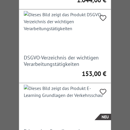
1.044,00 €
Regulärer Preis:
DSGVO-Verzeichnis der wichtigen
Verarbeitungstätigkeiten
153,00 €
Regulärer Preis:
NEU