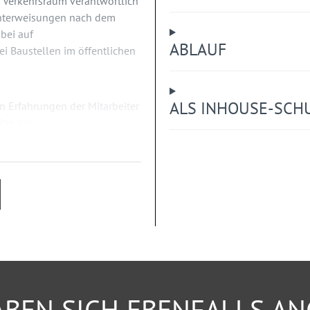
n Verkehrsraum verantwortlich
sunterweisungen nach dem
bei auf
ABLAUF
 Baustellen im öffentlichen
ALS INHOUSE-SCH
n Erfahrungen der Mitarbeiter
iter aus
BEN SICH EBENFALLS A