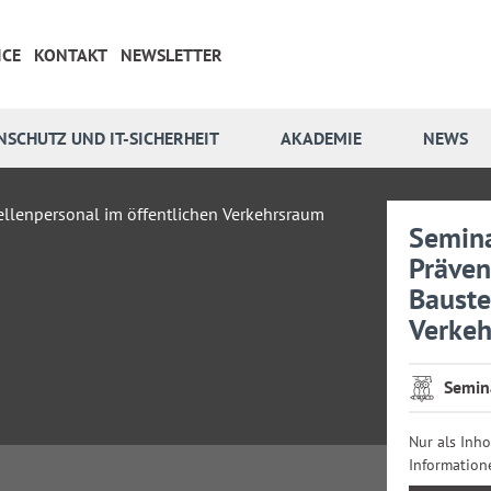
ICE
KONTAKT
NEWSLETTER
NSCHUTZ UND IT-SICHERHEIT
AKADEMIE
NEWS
Semina
Präven
Bauste
Verke
Semin
Nur als Inh
Information