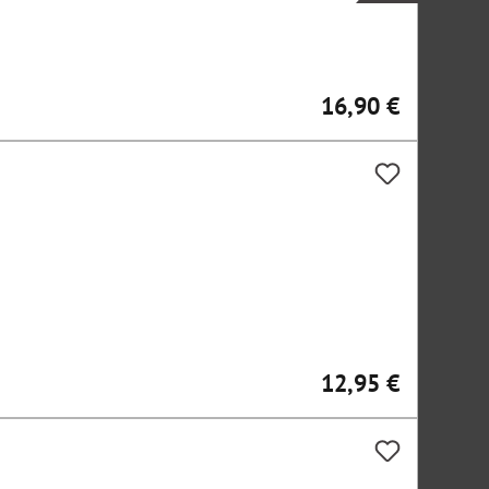
16,90 €
Regulärer Preis:
12,95 €
Regulärer Preis: