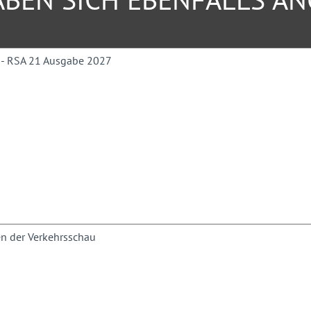
rbSchG für die
dlichkeit und Anwendung des
kationen und Erfahrungen eines
g.
tereien und
das Mitteilnehmen nicht