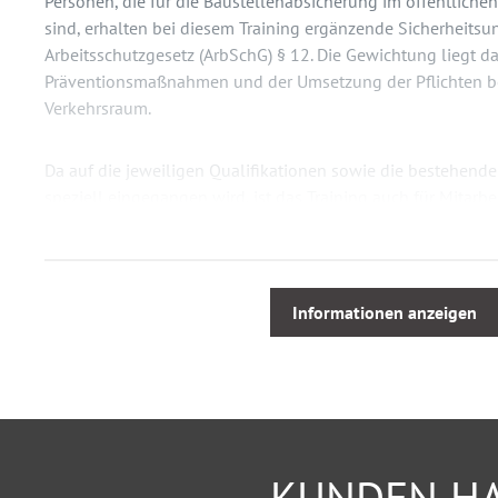
Personen, die für die Baustellenabsicherung im öffentliche
sind, erhalten bei diesem Training ergänzende Sicherheit
Arbeitsschutzgesetz (ArbSchG) § 12. Die Gewichtung liegt da
Präventionsmaßnahmen und der Umsetzung der Pflichten bei
Verkehrsraum.
Da auf die jeweiligen Qualifikationen sowie die bestehende
speziell eingegangen wird, ist das Training auch für Mitarbe
Arbeitnehmerüberlassungen geeignet.
Schulungsinhalt
Informationen anzeigen
Rechtliche Grundlagen
Gefährdungsbeurteilung
Sicherheit
Verhalten im öffentlichen Raum
Praktische Umsetzung anhand eines Fallbeispiels
KUNDEN HA