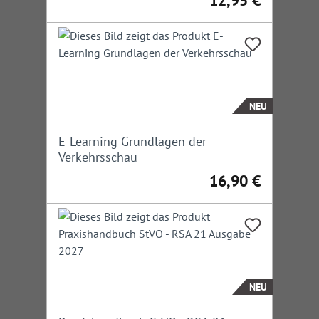
12,95 €
Regulärer Preis:
NEU
E-Learning Grundlagen der
Verkehrsschau
16,90 €
Regulärer Preis:
NEU