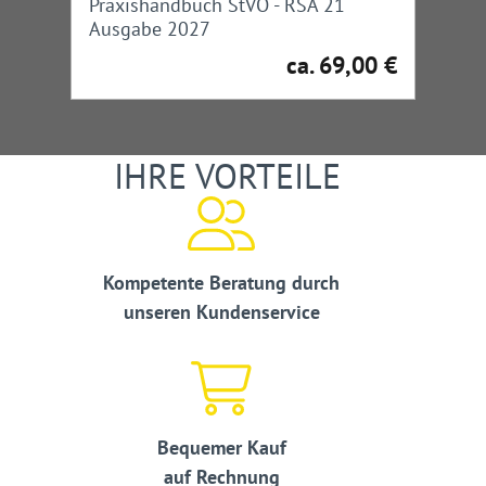
Praxishandbuch StVO - RSA 21
Ausgabe 2027
ca. 69,00 €
Regulärer Preis:
IHRE VORTEILE
Kompetente Beratung durch
unseren Kundenservice
Bequemer Kauf
auf Rechnung