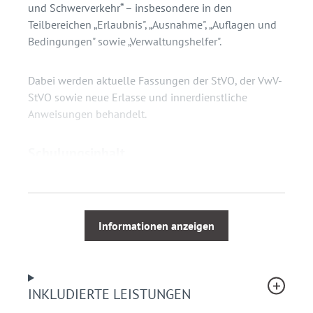
und Schwerverkehr“ – insbesondere in den
Teilbereichen „Erlaubnis", „Ausnahme", „Auflagen und
Bedingungen" sowie „Verwaltungshelfer".
Dabei werden aktuelle Fassungen der StVO, der VwV-
StVO sowie neue Erlasse und innerdienstliche
Anweisungen behandelt.
Schulungsinhalt
Erlaubnis (und Änderungen durch die VwV-StVO
2021)
Ausnahme (und Änderungen durch die VwV-StVO
Informationen anzeigen
2021)
Auflagen und Bedingungen (und Änderungen
durch die VwV-StVO 2021)
Verwaltungshelfer – Einstieg
INKLUDIERTE LEISTUNGEN