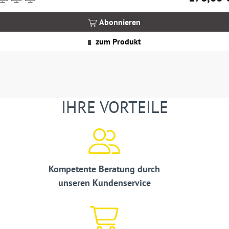
nkl.
MwSt.
Abonnieren
zgl.
Versandkosten
zum Produkt
IHRE VORTEILE
Kompetente Beratung durch
unseren Kundenservice