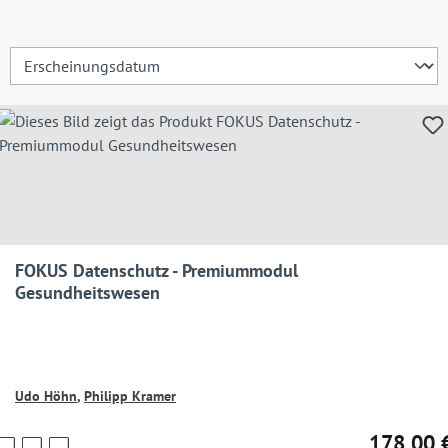
FOKUS Datenschutz - Premiummodul
Gesundheitswesen
Udo Höhn
,
Philipp Kramer
178,00 
Preise
Regulärer 