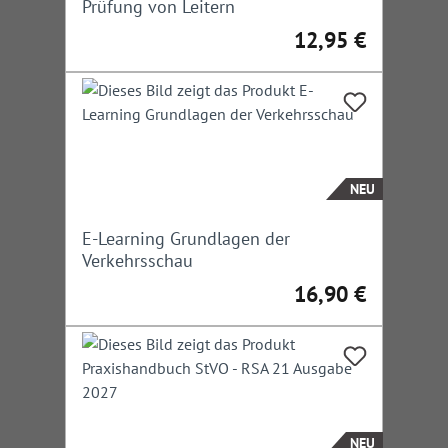
Prüfung von Leitern
12,95 €
Regulärer Preis:
NEU
E-Learning Grundlagen der
Verkehrsschau
16,90 €
Regulärer Preis:
NEU