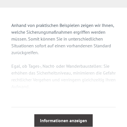
Anhand von praktischen Beispielen zeigen wir Ihnen,
welche Sicherungsmaßnahmen ergriffen werden
müssen. Somit können Sie in unterschiedlichen
Situationen sofort auf einen vorhandenen Standard
zurückgreifen.
Egal, ob Tages-, Nacht- oder Wanderbaustellen: Sie
erhöhen das Sicherheitsniveau, minimieren die Gefahr
rechtlicher Vergehen und verringern gleichzeitig Ihren
Aufwand.
Schulungsinhalt
Rechtsgrundlagen (StVO mit VwV, RSA 21, ZTV-
SA 97)
Informationen anzeigen