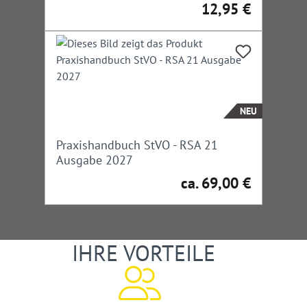
12,95 €
Regulärer Preis:
NEU
Praxishandbuch StVO - RSA 21
Ausgabe 2027
ca. 69,00 €
Regulärer Preis:
IHRE VORTEILE