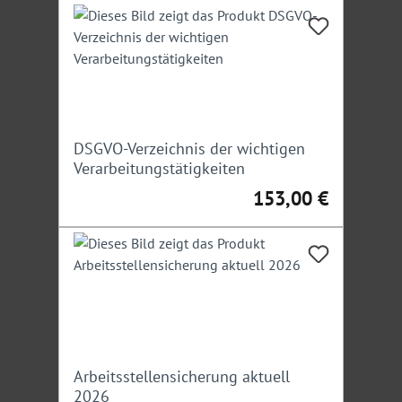
Hinweis:
Ein Teilnehmer darf nicht angemeldeten
Personen das Mitteilnehmen nicht ermöglichen.
Unser Experte
Stefan Leibig
: Leiter der Autobahnmeisterei Sankt
Augustin und zertifizierter Referent für
DSGVO-Verzeichnis der wichtigen
Arbeitsstellensicherung
Verarbeitungstätigkeiten
153,00 €
Regulärer Preis:
Irrtümer/Änderungen vorbehalten
Arbeitsstellensicherung aktuell
2026