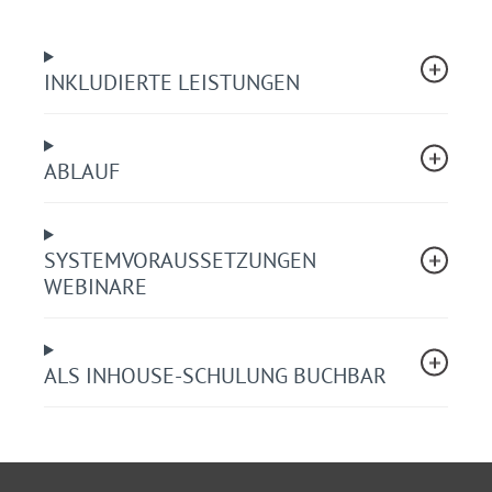
Verkehrssicherungspflicht gem. § 823 BGB
Verkehrsrechtliche Anordnung – vereinfachtes
Verfahren gem. § 45 StVO
INKLUDIERTE LEISTUNGEN
Jahresgenehmigung
Verantwortlicher gem. ZTV-SA 97
Sonderrechte gem. § 35 StVO
Notmaßnahmen – rechtfertigender Notstand
ABLAUF
Nutzung von Regelplänen nach den RSA 21
Verkehrszeichen – Anbringung und Aufstellung
Verkehrseinrichtungen
SYSTEMVORAUSSETZUNGEN
Warnposten und Arbeitsschutz (ASR A5.2)
WEBINARE
Ihr Nutzen
Sie erfahren aus erster Hand, wie Sie auch bei
ALS INHOUSE-SCHULUNG BUCHBAR
sehr dringlichen Maßnahmen das
Sicherheitsniveau erhöhen, die Gefahr rechtlicher
Vergehen minimieren und gleichzeitig Ihren
Aufwand verringern.