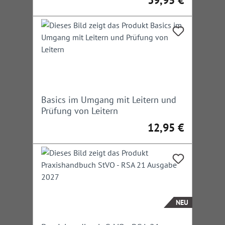
39,95 €
Regulärer Preis:
Basics im Umgang mit Leitern und
Prüfung von Leitern
12,95 €
Regulärer Preis:
NEU