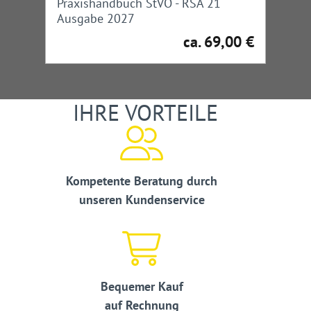
Praxishandbuch StVO - RSA 21
Ausgabe 2027
ca. 69,00 €
Regulärer Preis:
IHRE VORTEILE
Kompetente Beratung durch
unseren Kundenservice
Bequemer Kauf
auf Rechnung