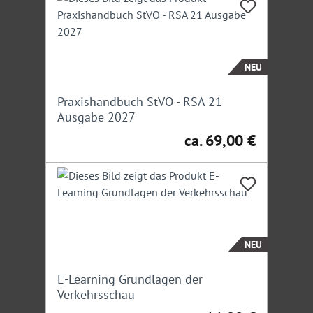
Joachim Zwirner
: Erster Polizeihauptkommissar a. D.,
ehemaliger Leiter des Referats Verkehr beim
Polizeipräsidium Karlsruhe und Sachverständiger für
Arbeitsstellensicherung
NEU
Irrtümer/Änderungen vorbehalten
Praxishandbuch StVO - RSA 21
Ausgabe 2027
ca. 69,00 €
Regulärer Preis:
NEU
E-Learning Grundlagen der
Verkehrsschau