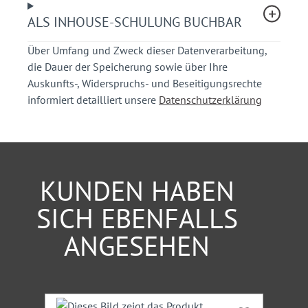
Umgang mit Fehlplanungen.
ALS INHOUSE-SCHULUNG BUCHBAR
Sie erhalten praxisorientierte und kompetente
Hinweise für die Umsetzung aktueller
Über Umfang und Zweck dieser Datenverarbeitung,
Vorschriften.
die Dauer der Speicherung sowie über Ihre
Sie erhalten Einblicke und Kenntnisse aus
Auskunfts-, Widerspruchs- und Beseitigungsrechte
einschlägiger Rechtsprechung.
informiert detailliert unsere
Datenschutzerklärung
Teilnehmerkreis
Mitarbeiter von Straßenverkehrsbehörden,
Straßenbaubehörden, Planungs- und Ingenieurbüros,
KUNDEN HABEN
Stadtverwaltung, Polizei
SICH EBENFALLS
Hinweis:
Ein Teilnehmer darf nicht angemeldeten
ANGESEHEN
Personen das Mitteilnehmen nicht ermöglichen.
Unser Experte
Produktgalerie überspringen